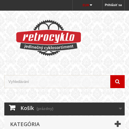
Prihlásiť sa
EUR
Košík
(prázdny)
KATEGÓRIA