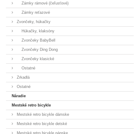
Zámky rámové (čeľusťové)
Zámky reťazové
Zvončeky, húkačky
Húkačky, klaksóny
Zvončeky BabyBell
Zvončeky Ding Dong
Zvončeky klasické
Ostatné
Zrkadlá
Ostatné
Náradie
Mestské retro bicykle
Mestské retro bicykle dámske
Mestské retro bicykle detské
Mestské retro bicykle pánske