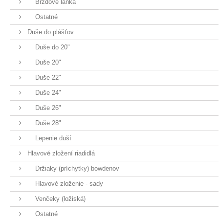
Brzdové lanká
Ostatné
Duše do plášťov
Duše do 20"
Duše 20"
Duše 22"
Duše 24"
Duše 26"
Duše 28"
Lepenie duší
Hlavové zložení riadidlá
Držiaky (príchytky) bowdenov
Hlavové zloženie - sady
Venčeky (ložiská)
Ostatné