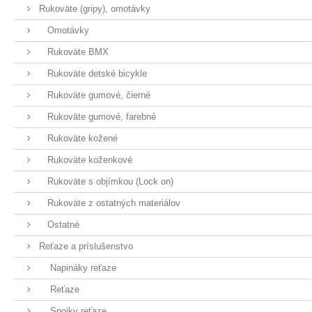
Rukoväte (gripy), omotávky
Omotávky
Rukoväte BMX
Rukoväte detské bicykle
Rukoväte gumové, čierné
Rukoväte gumové, farebné
Rukoväte kožené
Rukoväte koženkové
Rukoväte s objímkou (Lock on)
Rukoväte z ostatných materiálov
Ostatné
Reťaze a príslušenstvo
Napináky reťaze
Reťaze
Spojky reťaze