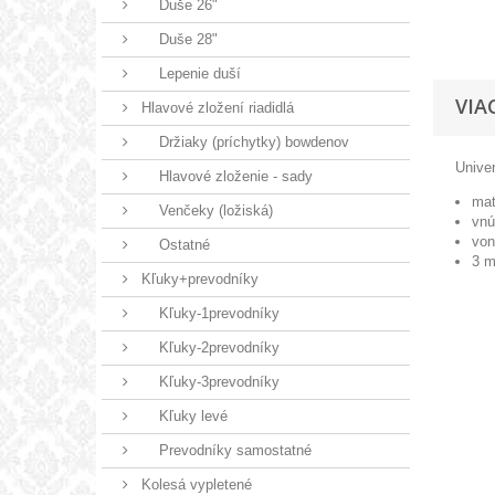
Duše 26"
Duše 28"
Lepenie duší
VIA
Hlavové zložení riadidlá
Držiaky (príchytky) bowdenov
Unive
Hlavové zloženie - sady
mat
Venčeky (ložiská)
vnú
von
Ostatné
3 m
Kľuky+prevodníky
Kľuky-1prevodníky
Kľuky-2prevodníky
Kľuky-3prevodníky
Kľuky levé
Prevodníky samostatné
Kolesá vypletené