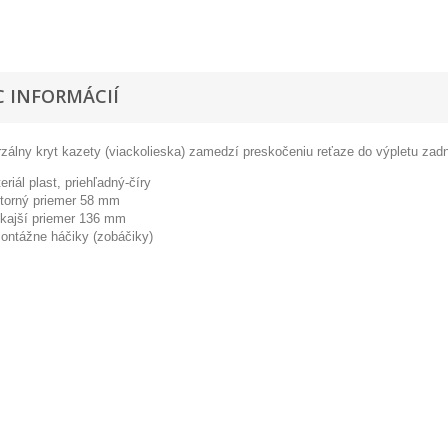
C INFORMÁCIÍ
rzálny kryt kazety (viackolieska) zamedzí preskočeniu reťaze do výpletu zad
eriál plast, priehľadný-číry
torný priemer 58 mm
kajší priemer 136 mm
ontážne háčiky (zobáčiky)