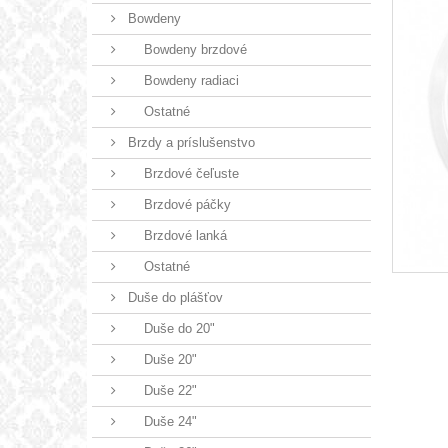
Bowdeny
Bowdeny brzdové
Bowdeny radiaci
Ostatné
Brzdy a príslušenstvo
Brzdové čeľuste
Brzdové páčky
Brzdové lanká
Ostatné
Duše do plášťov
Duše do 20"
Duše 20"
Duše 22"
Duše 24"