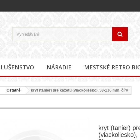
SLUŠENSTVO
NÁRADIE
MESTSKÉ RETRO BI
Ostatné
kryt (tanier) pre kazetu (viackoliesko), 58-136 mm, číry
kryt (tanier) p
(viackoliesko)