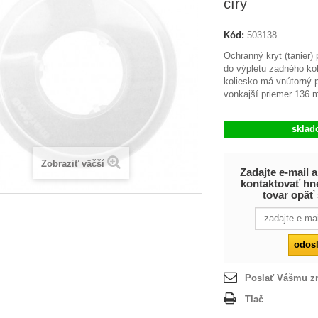
číry
Kód:
503138
Ochranný kryt (tanier) 
do výpletu zadného kol
koliesko má vnútorný 
vonkajší priemer 136 
skla
Zobraziť väčší
Zadajte e-mail
kontaktovať hn
tovar opäť
Poslať Vášmu 
Tlač