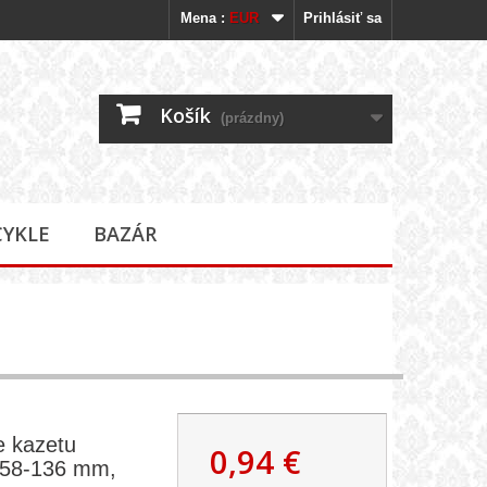
Mena :
EUR
Prihlásiť sa
Košík
(prázdny)
CYKLE
BAZÁR
re kazetu
0,94 €
, 58-136 mm,