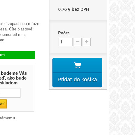
0,76 €
bez DPH
proti zapadnutiu reťaze
esa. Číre plastové
Počet
priemer 58 mm,
mm.
dom
 a budeme Vás
eď, ako bude
Pridať do košíka
 skladom
známemu