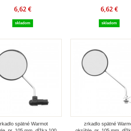
6,62 €
6,62 €
skladom
skladom
rkadlo spätné Warmot
zrkadlo spätné Warm
hle, pr. 105 mm, dĺžka 100
okrúhle, pr. 105 mm, dĺž