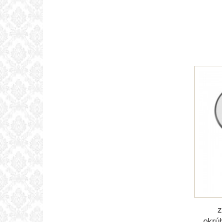
z
okrú