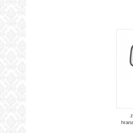
z
hran