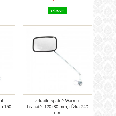
skladom
ot
zrkadlo spätné Warmot
ka 150
hranaté, 120x80 mm, dĺžka 240
mm