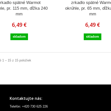
rkadlo spätné Warmot
zrkadlo spätné Warm
hle, pr. 115 mm, dĺžka 240
okrúhle, pr. 65 mm, dĺžk
mm
mm
6,49 €
6,49 €
skladom
skladom
 1 – 15 z 15 položiek
Kontaktujte nás:
Telefón: +420 730 625 226