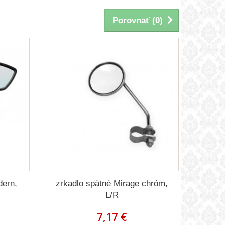
Porovnať (
0
)
dern,
zrkadlo spätné Mirage chróm,
L/R
7,17 €