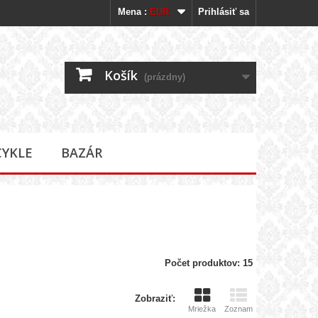
Mena :
EUR
Prihlásiť sa
Košík
(prázdny)
CYKLE
BAZÁR
Počet produktov: 15
Zobraziť:
Mriežka
Zoznam