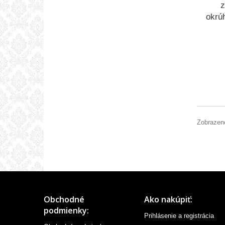
z
okrú
Zobrazené
Obchodné
Ako nakúpiť:
podmienky:
Prihlásenie a registrácia