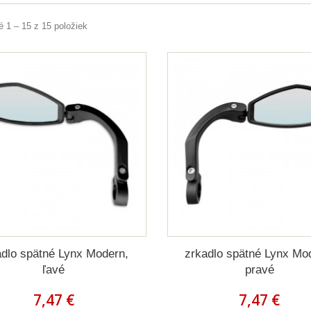
 1 – 15 z 15 položiek
adlo spätné Lynx Modern,
zrkadlo spätné Lynx Mo
ľavé
pravé
7,47 €
7,47 €