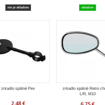
nie je skladom
skladom
zrkadlo spätné Pex
zrkadlo spätné Retro c
L/R, M10
2,48 €
6,75 €