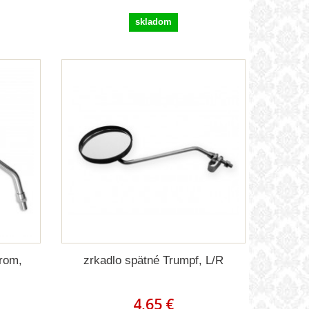
skladom
hrom,
zrkadlo spätné Trumpf, L/R
4,65 €