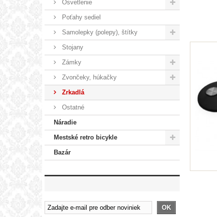
Osvetlenie
Poťahy sediel
Samolepky (polepy), štítky
Stojany
Zámky
Zvončeky, húkačky
Zrkadlá
Ostatné
Náradie
Mestské retro bicykle
Bazár
OK