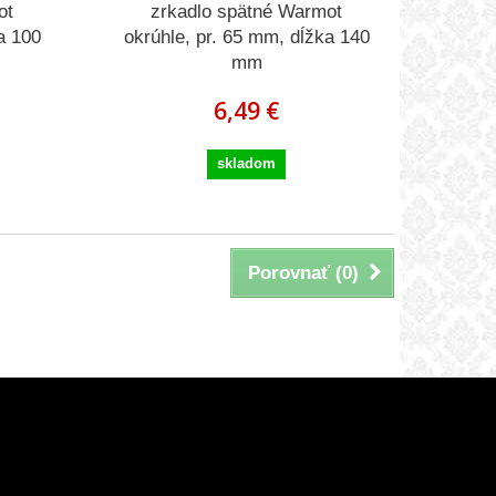
ot
zrkadlo spätné Warmot
a 100
okrúhle, pr. 65 mm, dĺžka 140
mm
6,49 €
skladom
Porovnať (
0
)