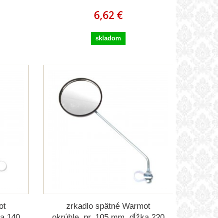
6,62 €
skladom
ot
zrkadlo spätné Warmot
ka 140
okrúhle, pr. 105 mm, dĺžka 220