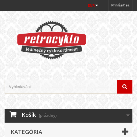
Prihlásiť sa
EUR
Košík
(prázdny)
KATEGÓRIA