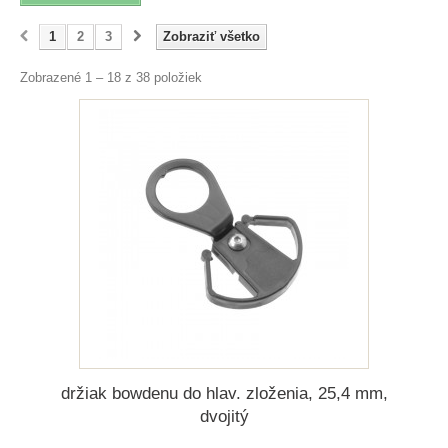
1
2
3
Zobraziť všetko
Zobrazené 1 – 18 z 38 položiek
držiak bowdenu do hlav. zloženia, 25,4 mm,
dvojitý