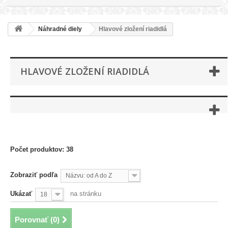
Náhradné diely
Hlavové zložení riadidlá
HLAVOVÉ ZLOŽENÍ RIADIDLÁ
Počet produktov: 38
Zobraziť podľa
Názvu: od A do Z
Ukázať
na stránku
18
Porovnať (
0
)