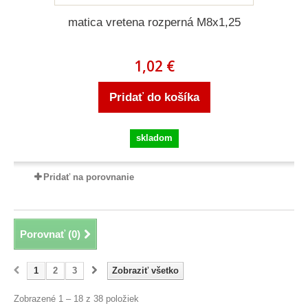
matica vretena rozperná M8x1,25
1,02 €
Pridať do košíka
skladom
Pridať na porovnanie
Porovnať (
0
)
1
2
3
Zobraziť všetko
Zobrazené 1 – 18 z 38 položiek