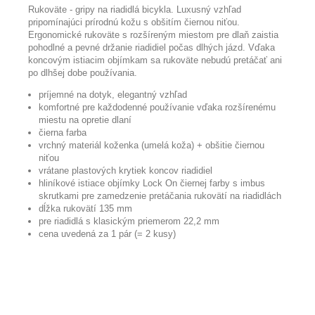
Rukoväte - gripy na riadidlá bicykla. Luxusný vzhľad
pripomínajúci prírodnú kožu s obšitím čiernou niťou.
Ergonomické rukoväte s rozšíreným miestom pre dlaň zaistia
pohodlné a pevné držanie riadidiel počas dlhých jázd. Vďaka
koncovým istiacim objímkam sa rukoväte nebudú pretáčať ani
po dlhšej dobe používania.
príjemné na dotyk, elegantný vzhľad
komfortné pre každodenné používanie vďaka rozšírenému
miestu na opretie dlaní
čierna farba
vrchný materiál koženka (umelá koža) + obšitie čiernou
niťou
vrátane plastových krytiek koncov riadidiel
hliníkové istiace objímky Lock On čiernej farby s imbus
skrutkami pre zamedzenie pretáčania rukovätí na riadidlách
dĺžka rukovätí 135 mm
pre riadidlá s klasickým priemerom 22,2 mm
cena uvedená za 1 pár (= 2 kusy)