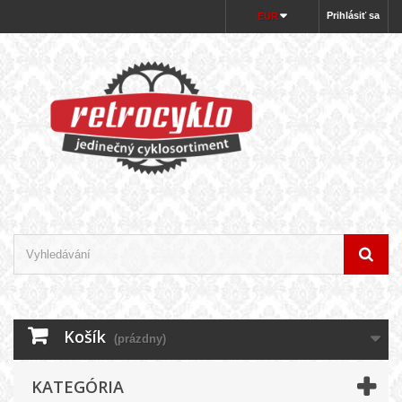
Prihlásiť sa
EUR
Košík
(prázdny)
KATEGÓRIA