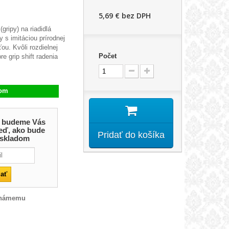
5,69 €
bez DPH
gripy) na riadidlá
y s imitáciou prírodnej
ou. Kvôli rozdielnej
Počet
re grip shift radenia
dom
 a budeme Vás
eď, ako bude
Pridať do košíka
 skladom
známemu