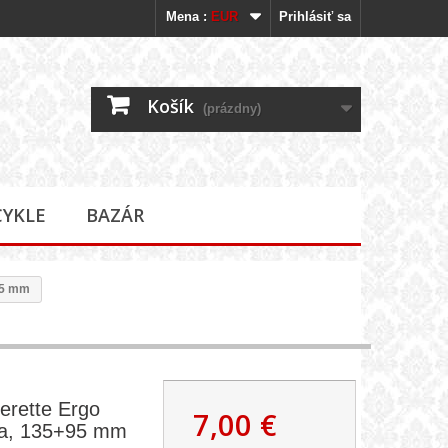
Mena :
EUR
Prihlásiť sa
Košík
(prázdny)
CYKLE
BAZÁR
95 mm
erette Ergo
7,00 €
ka, 135+95 mm