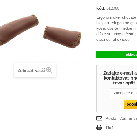
Kód:
512050
Ergonomické rukoväte (
bicykla. Elegantné grip
kože, obšité hnedou niť
dĺžke sú gripy určené p
otočnou rukoväťou.
skla
Zobraziť väčší
Zadajte e-mail
kontaktovať hn
tovar opäť
Poslať Vášmu 
Tlač