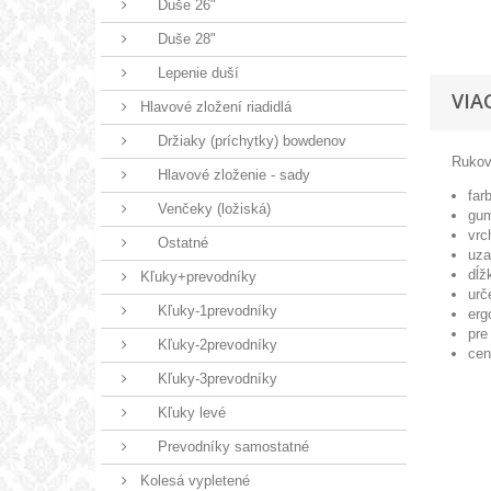
Duše 26"
Duše 28"
Lepenie duší
VIA
Hlavové zložení riadidlá
Držiaky (príchytky) bowdenov
Rukovä
Hlavové zloženie - sady
far
Venčeky (ložiská)
gum
vrc
Ostatné
uza
dĺž
Kľuky+prevodníky
urč
Kľuky-1prevodníky
erg
pre
Kľuky-2prevodníky
cen
Kľuky-3prevodníky
Kľuky levé
Prevodníky samostatné
Kolesá vypletené