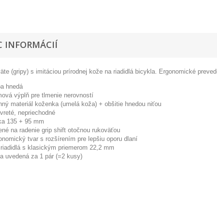
C INFORMÁCIÍ
te (gripy) s imitáciou prírodnej kože na riadidlá bicykla. Ergonomické prev
ba hnedá
ová výplň pre tlmenie nerovností
hný materiál koženka (umelá koža) + obšitie hnedou niťou
vreté, nepriechodné
ka 135 + 95 mm
ené na radenie grip shift otočnou rukoväťou
onomický tvar s rozšírením pre lepšiu oporu dlaní
 riadidlá s klasickým priemerom 22,2 mm
a uvedená za 1 pár (=2 kusy)