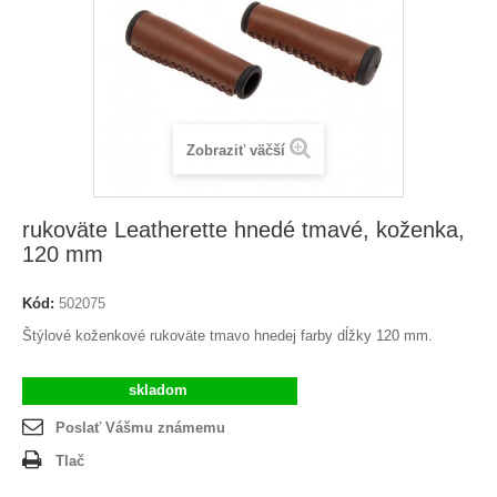
Zobraziť väčší
rukoväte Leatherette hnedé tmavé, koženka,
120 mm
Kód:
502075
Štýlové koženkové rukoväte tmavo hnedej farby dĺžky 120 mm.
skladom
Poslať Vášmu známemu
Tlač