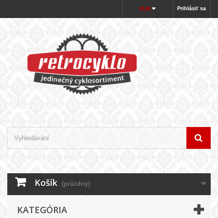
Prihlásiť sa
EUR
Košík
(prázdny)
KATEGÓRIA