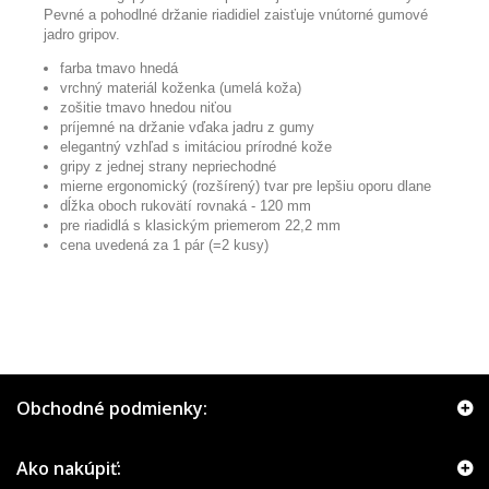
Pevné a pohodlné držanie riadidiel zaisťuje vnútorné gumové
jadro gripov.
farba tmavo hnedá
vrchný materiál koženka (umelá koža)
zošitie tmavo hnedou niťou
príjemné na držanie vďaka jadru z gumy
elegantný vzhľad s imitáciou prírodné kože
gripy z jednej strany nepriechodné
mierne ergonomický (rozšírený) tvar pre lepšiu oporu dlane
dĺžka oboch rukovätí rovnaká - 120 mm
pre riadidlá s klasickým priemerom 22,2 mm
cena uvedená za 1 pár (=2 kusy)
Obchodné podmienky:
Ako nakúpiť: