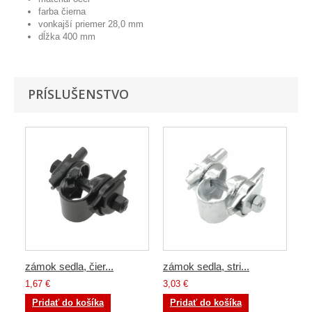
farba čierna
vonkajší priemer 28,0 mm
dĺžka 400 mm
PRÍSLUŠENSTVO
zámok sedla, čier...
zámok sedla, stri...
1,67 €
3,03 €
Pridať do košíka
Pridať do košíka