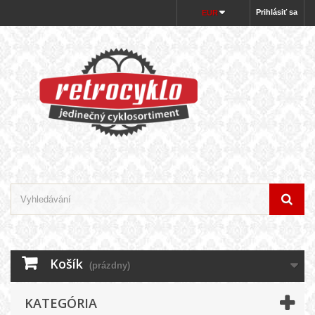
Prihlásiť sa
EUR
Košík
(prázdny)
KATEGÓRIA