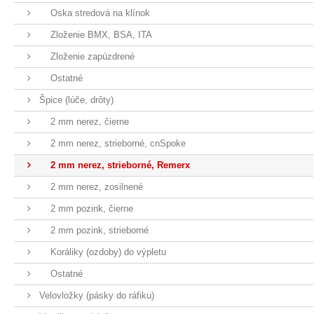
Oska stredová na klínok
Zloženie BMX, BSA, ITA
Zloženie zapúzdrené
Ostatné
Špice (lúče, drôty)
2 mm nerez, čierne
2 mm nerez, strieborné, cnSpoke
2 mm nerez, strieborné, Remerx
2 mm nerez, zosilnené
2 mm pozink, čierne
2 mm pozink, strieborné
Koráliky (ozdoby) do výpletu
Ostatné
Velovložky (pásky do ráfiku)