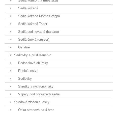
Sedlá komfortná (mestská)
Sedlá kožená
Sedlá kožená Monte Grappa
Sedlá kožená Tabor
Sedlá podlhovastá (banana)
Sedlá široká (cruiser)
Ostatné
Sedlovky a príslušenstvo
Podsedlové objímky
Príslušenstvo
Sedlovky
Skrutky a rýchloupináky
Vzpery podlhovastých sediel
Stredové zloženia, osky
Oska stredová na 4-hran