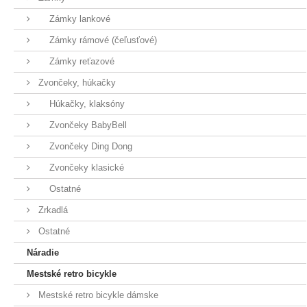
Zámky lankové
Zámky rámové (čeľusťové)
Zámky reťazové
Zvončeky, húkačky
Húkačky, klaksóny
Zvončeky BabyBell
Zvončeky Ding Dong
Zvončeky klasické
Ostatné
Zrkadlá
Ostatné
Náradie
Mestské retro bicykle
Mestské retro bicykle dámske