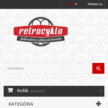
Prihlásiť sa
EUR
Košík
(prázdny)
KATEGÓRIA