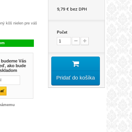
9,79 €
bez DPH
ný kôš nielen pre váš
Počet
dom
 a budeme Vás
eď, ako bude
 skladom
Pridať do košíka
známemu