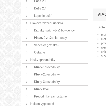
Duše 26"
Duše 28"
VIA
Lepenie duší
Hlavové zložení riadidlá
Drôte
Držiaky (príchytky) bowdenov
mat
Hlavové zloženie - sady
čie
pov
Venčeky (ložiská)
roz
skl
Ostatné
s h
Kľuky+prevodníky
Kľuky-1prevodníky
Kľuky-2prevodníky
Kľuky-3prevodníky
Kľuky levé
Prevodníky samostatné
Kolesá vypletené