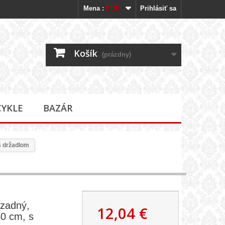
Mena :
EUR
Prihlásiť sa
Košík
(prázdny)
CYKLE
BAZÁR
 s držadlom
 zadný,
12,04 €
40 cm, s