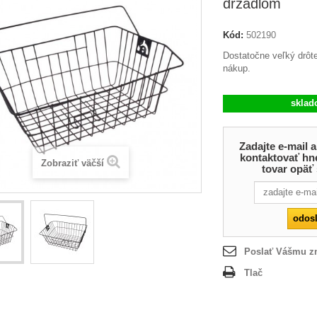
držadlom
Kód:
502190
Dostatočne veľký drôte
nákup.
skla
Zadajte e-mail
kontaktovať hn
Zobraziť väčší
tovar opäť
Poslať Vášmu 
Tlač