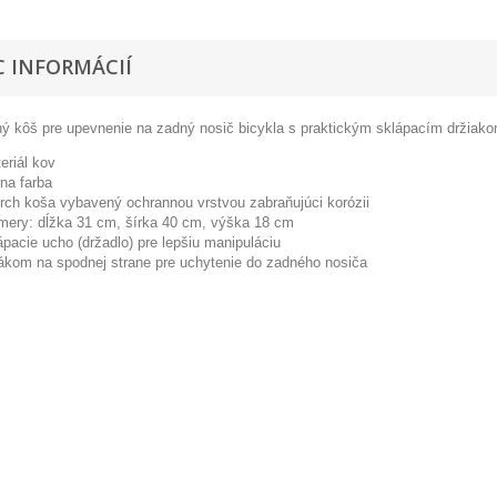
C INFORMÁCIÍ
ný kôš pre upevnenie na zadný nosič bicykla s praktickým sklápacím držiak
eriál kov
rna farba
rch koša vybavený ochrannou vrstvou zabraňujúci korózii
mery: dĺžka 31 cm, šírka 40 cm, výška 18 cm
ápacie ucho (držadlo) pre lepšiu manipuláciu
ákom na spodnej strane pre uchytenie do zadného nosiča