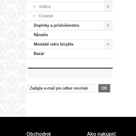
Vidlice
Ostatné
Doplnky a príslušenstvo
Náradie
Mestské retro bicykle
Bazár
OK
Obchodné
Ako nakúpiť: