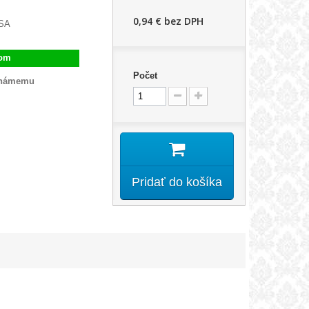
0,94 €
bez DPH
BSA
dom
Počet
známemu
Pridať do košíka