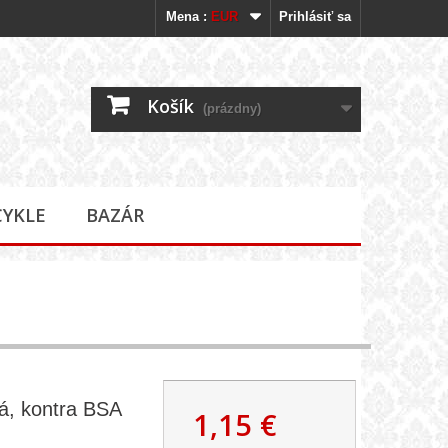
Mena :
EUR
Prihlásiť sa
Košík
(prázdny)
CYKLE
BAZÁR
á, kontra BSA
1,15 €