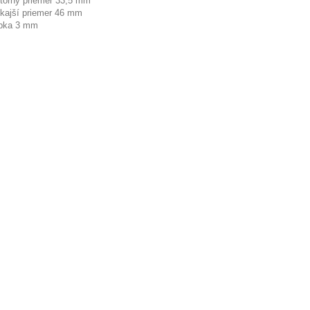
torný priemer 33,5 mm
kajší priemer 46 mm
bka 3 mm