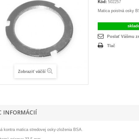
Kód:
502257
Matica poistná osky 
skla
Poslať Vášmu 
Tlač
Zobraziť väčší
C INFORMÁCIÍ
ná kontra matica stredovej osky-zloženia BSA.