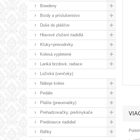
Bowdeny
Brzdy a príslušenstvo
Duše do plášťov
Hlavové zložení riadidlá
Kľuky+prevodníky
Kolesá vypletené
Lanká brzdové, radiace
Ložiská (venčeky)
Náboje kolies
Pedále
Plášte (pneumatiky)
VIA
Prehadzovačky, prešmykače
Predstavce riadidiel
Poist
Ráfiky