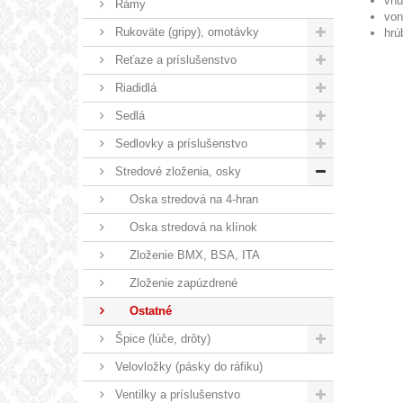
vnú
Rámy
von
Rukoväte (gripy), omotávky
hrú
Reťaze a príslušenstvo
Riadidlá
Sedlá
Sedlovky a príslušenstvo
Stredové zloženia, osky
Oska stredová na 4-hran
Oska stredová na klínok
Zloženie BMX, BSA, ITA
Zloženie zapúzdrené
Ostatné
Špice (lúče, drôty)
Velovložky (pásky do ráfiku)
Ventilky a príslušenstvo