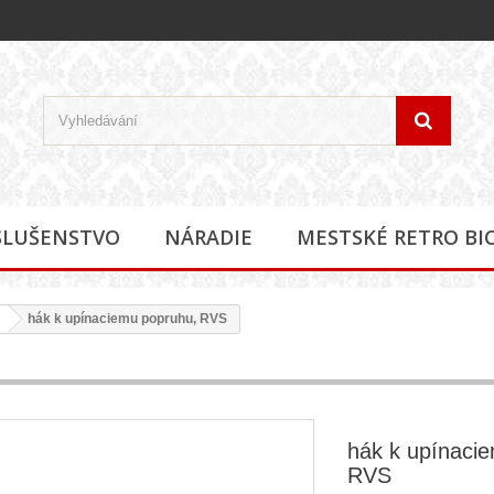
SLUŠENSTVO
NÁRADIE
MESTSKÉ RETRO BI
hák k upínaciemu popruhu, RVS
hák k upínaci
RVS