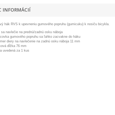
C INFORMÁCIÍ
vý hák RVS k upevneniu gumového popruhu (gumicuku) k nosiču bicykla.
 sa navlečie na prednú/zadnú osku náboja
covka gumového popruhu sa ľahko zacvakne do háku
emer diery na navlečenie na zadnú osku náboja 11 mm
ková dĺžka 76 mm
a uvedená za 1 kus