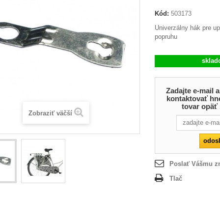
Kód:
503173
Univerzálny hák pre 
popruhu
skla
Zadajte e-mail
kontaktovať hn
tovar opäť
Zobraziť väčší
Poslať Vášmu 
Tlač