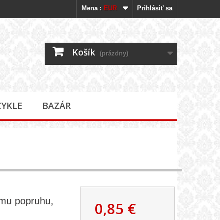
Mena :
EUR
Prihlásiť sa
Košík
(prázdny)
CYKLE
BAZÁR
emu popruhu,
0,85 €