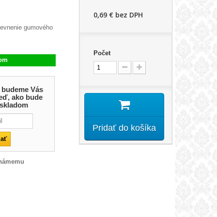
0,69 €
bez DPH
upevnenie gumového
Počet
dom
 a budeme Vás
eď, ako bude
 skladom
Pridať do košíka
známemu