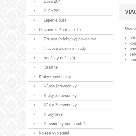
Duše 26"
VIA
Duše 28"
Lepenie duší
Oceľo
Hlavové zložení riadidlá
hák
Držiaky (príchytky) bowdenov
kon
Hlavové zloženie - sady
pri
cel
Venčeky (ložiská)
cen
Ostatné
Kľuky+prevodníky
Kľuky-1prevodníky
Kľuky-2prevodníky
Kľuky-3prevodníky
Kľuky levé
Prevodníky samostatné
Kolesá vypletené