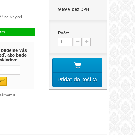
9,89 €
bez DPH
šť na bicykel
dom
Počet
 a budeme Vás
eď, ako bude
 skladom
Pridať do košíka
známemu