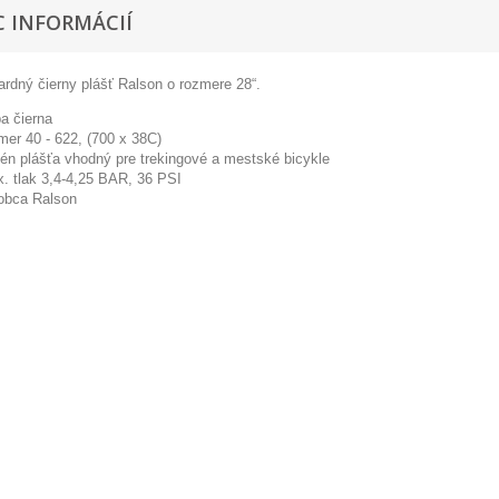
C INFORMÁCIÍ
rdný čierny plášť Ralson o rozmere 28“.
ba čierna
mer 40 - 622, (700 x 38C)
én plášťa vhodný pre trekingové a mestské bicykle
. tlak 3,4-4,25 BAR, 36 PSI
obca Ralson