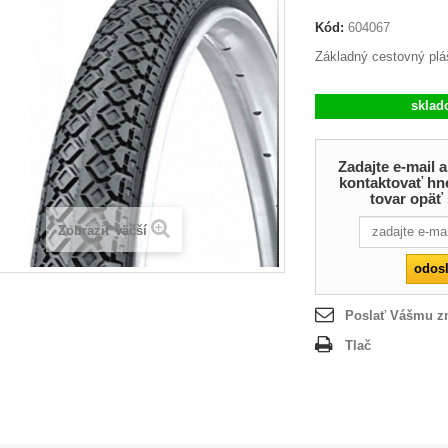
Kód:
604067
Základný cestovný plá
skla
Zadajte e-mail
kontaktovať hn
tovar opäť
Zobraziť väčší
Poslať Vášmu 
Tlač