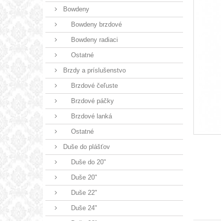
Bowdeny
Bowdeny brzdové
Bowdeny radiaci
Ostatné
Brzdy a príslušenstvo
Brzdové čeľuste
Brzdové páčky
Brzdové lanká
Ostatné
Duše do plášťov
Duše do 20"
Duše 20"
Duše 22"
Duše 24"