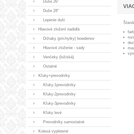
Duše 26"
VIA
Duše 28"
Lepenie duší
Štanda
Hlavové zložení riadidlá
far
roz
Držiaky (príchytky) bowdenov
dez
Hlavové zloženie - sady
max
výr
Venčeky (ložiská)
Ostatné
Kľuky+prevodníky
Kľuky-1prevodníky
Kľuky-2prevodníky
Kľuky-3prevodníky
Kľuky levé
Prevodníky samostatné
Kolesá vypletené