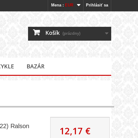
Mena :
EUR
Prihlásiť sa
Košík
(prázdny)
CYKLE
BAZÁR
622) Ralson
12,17 €