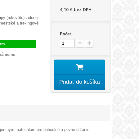
4,10 €
bez DPH
py (rukoväte) zelenej
 mestské a trekingové
Počet
dom
známemu
Pridať do košíka
jemným materiálom pre pohodlné a pevné držanie