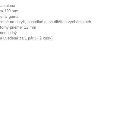
ba zelená
ka 120 mm
eriál guma
jemné na dotyk, pohodlné aj pri dlhších vychádzkach
torný priemer 22 mm
riechodný
a uvedená za 1 pár (= 2 kusy)