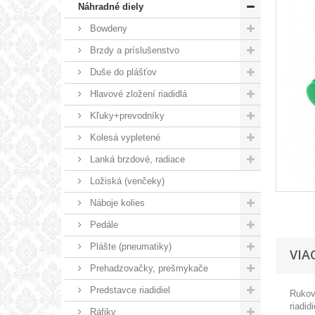
Náhradné diely
Bowdeny
Brzdy a príslušenstvo
Duše do plášťov
Hlavové zložení riadidlá
Kľuky+prevodníky
Kolesá vypletené
Lanká brzdové, radiace
Ložiská (venčeky)
Náboje kolies
Pedále
Plášte (pneumatiky)
VIA
Prehadzovačky, prešmykače
Predstavce riadidiel
Rukov
riadidi
Ráfiky