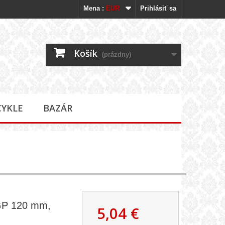
Mena :
EUR
Prihlásiť sa
Košík
(prázdny)
CYKLE
BAZÁR
 GP 120 mm,
5,04 €