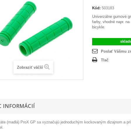
Kód:
503183
Univerzálne gumové gri
farby, vhodné napr. na
bicykle.
skla
Poslať Vášmu 
Tlač
Zobraziť väčší
C INFORMÁCIÍ
äte (madlá) ProX GP sa vyznačujú jednoduchým kockovaným dizajnom a prí
el.