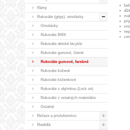
far
Rámy
dĺž
mat
Rukoväte (gripy), omotávky
prí
Omotávky
vnú
nep
Rukoväte BMX
cen
Rukoväte detské bicykle
Rukoväte gumové, čierné
Rukoväte gumové, farebné
Rukoväte kožené
Rukoväte koženkové
Rukoväte s objímkou (Lock on)
Rukoväte z ostatných materiálov
Ostatné
Reťaze a príslušenstvo
Riadidlá