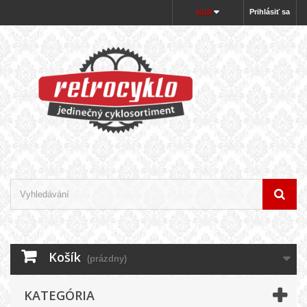
Prihlásiť sa
EUR
Košík
(prázdny)
KATEGÓRIA