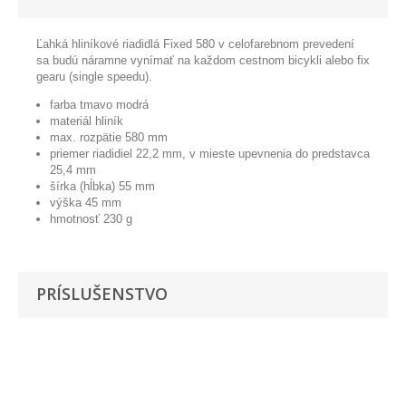
Ľahká hliníkové riadidlá Fixed 580 v celofarebnom prevedení
sa budú náramne vynímať na každom cestnom bicykli alebo fix
gearu (single speedu).
farba tmavo modrá
materiál hliník
max. rozpätie 580 mm
priemer riadidiel 22,2 mm, v mieste upevnenia do predstavca
25,4 mm
šírka (hĺbka) 55 mm
výška 45 mm
hmotnosť 230 g
PRÍSLUŠENSTVO